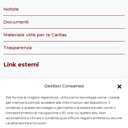
Notizie
Documenti
Materiale utile per le Caritas
Trasparenza
Link esterni
Caritas italiana
Gestisci Consenso
Chiesa cattolica
Per fornire le migliori esperienze, utilizziamo tecnologie come i cookie
per memorizzare e/o accedere alle informazioni del dispositivo. Il
Servizio civile nazionale
consenso a queste tecnologie ci permetterà di elaborare dati come il
comportamento di navigazione o ID unici su questo sito. Non
Caritas Italiana Ufficio Servizio Civile
acconsentire o ritirare il consenso può influire negativamente su alcune
caratteristiche e funzioni.