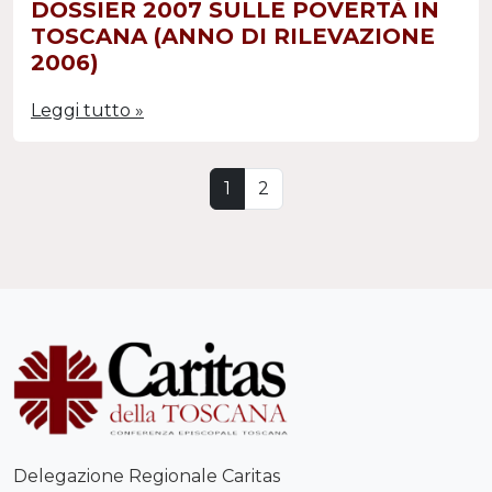
DOSSIER 2007 SULLE POVERTÀ IN
TOSCANA (ANNO DI RILEVAZIONE
2006)
Leggi tutto »
Page navigation
Current Page
Page
1
2
Delegazione Regionale Caritas