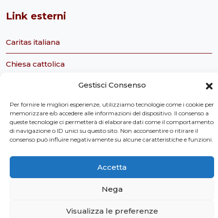
Link esterni
Caritas italiana
Chiesa cattolica
Gestisci Consenso
Servizio civile nazionale
Per fornire le migliori esperienze, utilizziamo tecnologie come i cookie per
Caritas Italiana Ufficio Servizio Civile
memorizzare e/o accedere alle informazioni del dispositivo. Il consenso a
queste tecnologie ci permetterà di elaborare dati come il comportamento
Tavolo Ecclesiale sul Servizio Civile
di navigazione o ID unici su questo sito. Non acconsentire o ritirare il
consenso può influire negativamente su alcune caratteristiche e funzioni.
Osservatorio Sociale della Regione Toscana
Accetta
Nega
Privacy Policy
Visualizza le preferenze
©
2026 Caritas Toscana