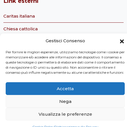
Link esterni
Caritas italiana
Chiesa cattolica
Gestisci Consenso
Servizio civile nazionale
Per fornire le migliori esperienze, utilizziamo tecnologie come i cookie per
Caritas Italiana Ufficio Servizio Civile
memorizzare e/o accedere alle informazioni del dispositivo. Il consenso a
queste tecnologie ci permetterà di elaborare dati come il comportamento
Tavolo Ecclesiale sul Servizio Civile
di navigazione o ID unici su questo sito. Non acconsentire o ritirare il
consenso può influire negativamente su alcune caratteristiche e funzioni.
Osservatorio Sociale della Regione Toscana
Accetta
Nega
Privacy Policy
Visualizza le preferenze
©
2026 Caritas Toscana
Cookie Policy
Dichiarazione sulla Privacy