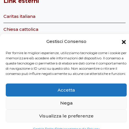
Link esterni
Caritas italiana
Chiesa cattolica
Gestisci Consenso
Servizio civile nazionale
Per fornire le migliori esperienze, utilizziamo tecnologie come i cookie per
Caritas Italiana Ufficio Servizio Civile
memorizzare e/o accedere alle informazioni del dispositivo. Il consenso a
queste tecnologie ci permetterà di elaborare dati come il comportamento
Tavolo Ecclesiale sul Servizio Civile
di navigazione o ID unici su questo sito. Non acconsentire o ritirare il
consenso può influire negativamente su alcune caratteristiche e funzioni.
Osservatorio Sociale della Regione Toscana
Accetta
Nega
Privacy Policy
Visualizza le preferenze
©
2026 Caritas Toscana
Cookie Policy
Dichiarazione sulla Privacy