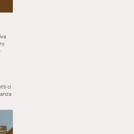
iva
ro
è
ti ci
ranza