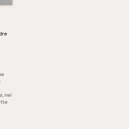
dre
ne
o
i, nel
utte