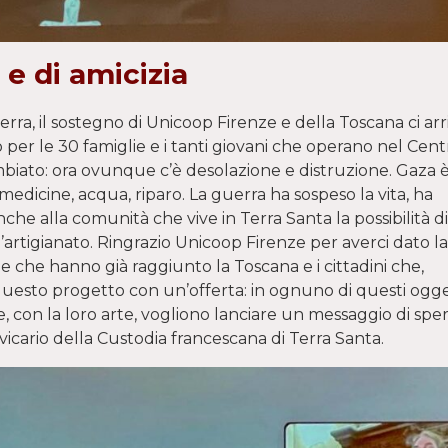
 e di amicizia
rra, il sostegno di Unicoop Firenze e della Toscana ci arr
 per le 30 famiglie e i tanti giovani che operano nel Cent
ambiato: ora ovunque c’è desolazione e distruzione. Gaza 
edicine, acqua, riparo. La guerra ha sospeso la vita, ha
nche alla comunità che vive in Terra Santa la possibilità di
 l’artigianato. Ringrazio Unicoop Firenze per averci dato la
mbe che hanno già raggiunto la Toscana e i cittadini che,
questo progetto con un’offerta: in ognuno di questi ogget
e, con la loro arte, vogliono lanciare un messaggio di spe
 vicario della Custodia francescana di Terra Santa.