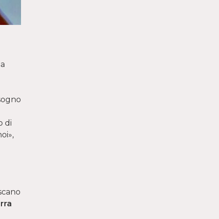
ga
isogno
o di
oi»,
escano
rra