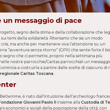
e un messaggio di pace
rogetto, segno della stima e della collaborazione che le
 sui temi della solidarietà. Riteniamo che sia un modo
 crisi, ma anche per mantenere viva l’attenzione su un
erra “avventura senza ritorno” (GPII) che sente forte il b
lo segno che ci permette, proprio nella settimana più
 nelle nostre parrocchie/Caritas parrocchiali un messaggi
comincia a costruirla a partire dalle scelte di ciascuno di n
regionale Caritas Toscana
.
enter
 di Betlemme, è nato dall’intuizione dell’archeologo franc
Fondazione Giovanni Paolo II
insieme alla
Custodia di Te
ni economici e sociali della popolazione della città, con