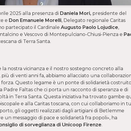
aprile 2025 alla presenza di
Daniela Mori,
presidente del
ze e
Don Emanuele Morelli
, Delegato regionale Caritas
 partecipato il Cardinale
Augusto Paolo Lojudice
,
Montalcino e Vescovo di Montepulciano-Chiusi-Pienza e
Pa
ncescana di Terra Santa.
e la nostra vicinanza e il nostro sostegno concreto alla
 più di venti anni fa, abbiamo allacciato una collaborazio
 forza. Questo legame è un ponte di solidarietà costruit
 a Padre Faltas che ci porta un racconto di speranza e di
coltà in Terra Santa. Questa iniziativa ha trovato gambe qu
piscopale e alla Caritas toscana, con cui collaboriamo in t
upporto, gli oggetti realizzati dagli artigiani di Betlemme
un messaggio di pace e solidarietà fra popoli», ha
onsiglio di sorveglianza di Unicoop Firenze
.