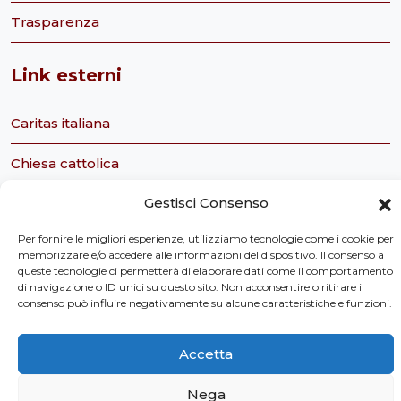
Trasparenza
Link esterni
Caritas italiana
Chiesa cattolica
Gestisci Consenso
Servizio civile nazionale
Per fornire le migliori esperienze, utilizziamo tecnologie come i cookie per
Caritas Italiana Ufficio Servizio Civile
memorizzare e/o accedere alle informazioni del dispositivo. Il consenso a
queste tecnologie ci permetterà di elaborare dati come il comportamento
Tavolo Ecclesiale sul Servizio Civile
di navigazione o ID unici su questo sito. Non acconsentire o ritirare il
consenso può influire negativamente su alcune caratteristiche e funzioni.
Osservatorio Sociale della Regione Toscana
Accetta
Nega
Privacy Policy