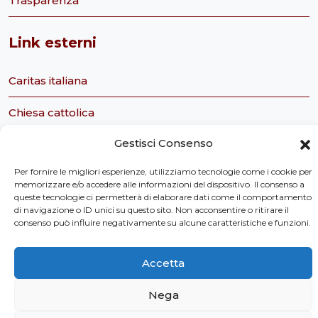
Trasparenza
Link esterni
Caritas italiana
Chiesa cattolica
Gestisci Consenso
Servizio civile nazionale
Per fornire le migliori esperienze, utilizziamo tecnologie come i cookie per
Caritas Italiana Ufficio Servizio Civile
memorizzare e/o accedere alle informazioni del dispositivo. Il consenso a
queste tecnologie ci permetterà di elaborare dati come il comportamento
Tavolo Ecclesiale sul Servizio Civile
di navigazione o ID unici su questo sito. Non acconsentire o ritirare il
consenso può influire negativamente su alcune caratteristiche e funzioni.
Osservatorio Sociale della Regione Toscana
Accetta
Nega
Privacy Policy