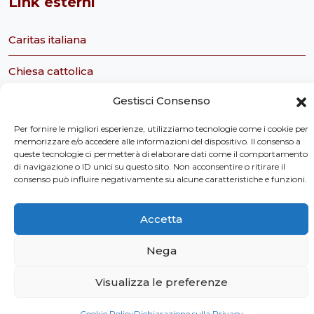
Link esterni
Caritas italiana
Chiesa cattolica
Gestisci Consenso
Servizio civile nazionale
Per fornire le migliori esperienze, utilizziamo tecnologie come i cookie per
Caritas Italiana Ufficio Servizio Civile
memorizzare e/o accedere alle informazioni del dispositivo. Il consenso a
queste tecnologie ci permetterà di elaborare dati come il comportamento
Tavolo Ecclesiale sul Servizio Civile
di navigazione o ID unici su questo sito. Non acconsentire o ritirare il
consenso può influire negativamente su alcune caratteristiche e funzioni.
Osservatorio Sociale della Regione Toscana
Accetta
Nega
Privacy Policy
Visualizza le preferenze
©
2026 Caritas Toscana
Cookie Policy
Dichiarazione sulla Privacy