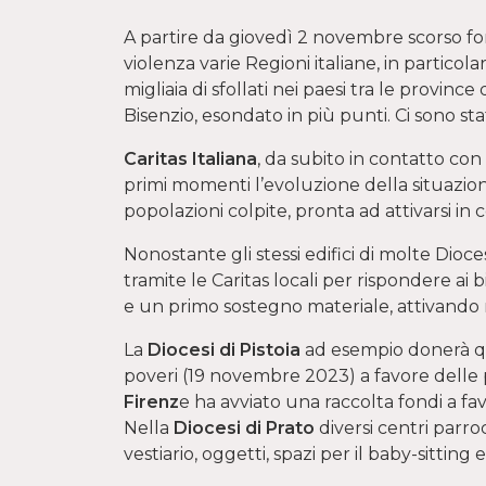
A partire da giovedì 2 novembre scorso for
violenza varie Regioni italiane, in particola
migliaia di sfollati nei paesi tra le province 
Bisenzio, esondato in più punti. Ci sono sta
Caritas Italiana
, da subito in contatto con
primi momenti l’evoluzione della situazion
popolazioni colpite, pronta ad attivarsi in
Nonostante gli stessi edifici di molte Dioce
tramite le Caritas locali per rispondere ai b
e un primo sostegno materiale, attivando r
La
Diocesi di Pistoia
ad esempio donerà qu
poveri (19 novembre 2023) a favore delle p
Firenz
e ha avviato una raccolta fondi a fa
Nella
Diocesi di Prato
diversi centri parro
vestiario, oggetti, spazi per il baby-sitting e