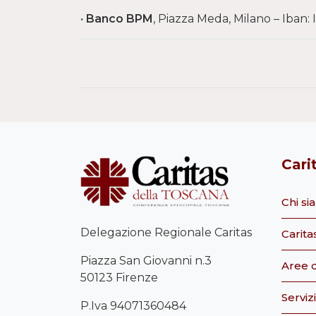
•
Banco BPM
, Piazza Meda, Milano – Iba
Cari
Chi s
Delegazione Regionale Caritas
Carita
Piazza San Giovanni n.3
Aree d
50123 Firenze
Servizi
P.Iva 94071360484