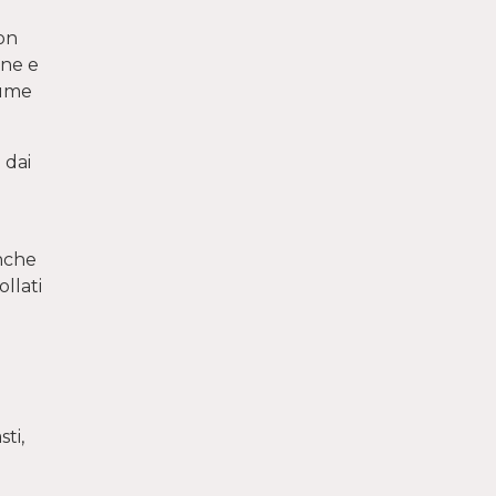
con
one e
iume
 dai
anche
ollati
ti,