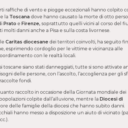
ti raffiche di vento e piogge eccezionali hanno colpito 
re la
Toscana
dove hanno causato la morte di otto pers
di
Prato
e
Firenze,
soprattutto quelli vicini al corso del f
ti molti danni anche a Pisa e sulla costa livornese.
 le
Caritas diocesane
dei territori coinvolti, ha seguito fin
e, esprimendo cordoglio per le vittime e vicinanza alle
 coordinamento con le realtà locali.
si toscane siano stati danneggiati, tutte si sono attivate 
isogni delle persone, con l’ascolto, l’accoglienza per gli sf
accolte fondi.
anto raccolto in occasione della Giornata mondiale dei
opolazioni colpite dall’alluvione, mentre la
Diocesi di
vore delle famiglie della diocesi che hanno subito danni.
cchiali hanno messo a disposizione un aiuto di vicinato (pas
cc.).