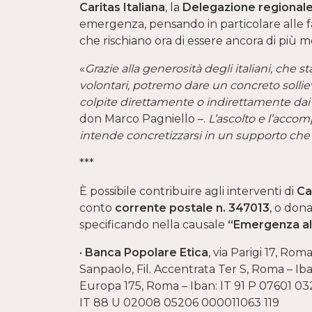
Caritas Italiana
, la
Delegazione regional
emergenza, pensando in particolare alle fami
che rischiano ora di essere ancora di più m
«
Grazie alla generosità degli italiani, che
volontari, potremo dare un concreto sollie
colpite direttamente o indirettamente dai 
don Marco Pagniello –.
L’ascolto e l’acco
intende concretizzarsi in un supporto che 
***
È possibile contribuire agli interventi di
Ca
conto
corrente postale n. 347013
, o don
specificando nella causale
“Emergenza al
•
Banca Popolare Etica
, via Parigi 17, Ro
Sanpaolo, Fil. Accentrata Ter S, Roma – I
Europa 175, Roma – Iban: IT 91 P 07601 03
IT 88 U 02008 05206 000011063 119