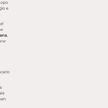
dopo
gio e
di
ne
iana
,
ane
ncario
a
ale
ban: