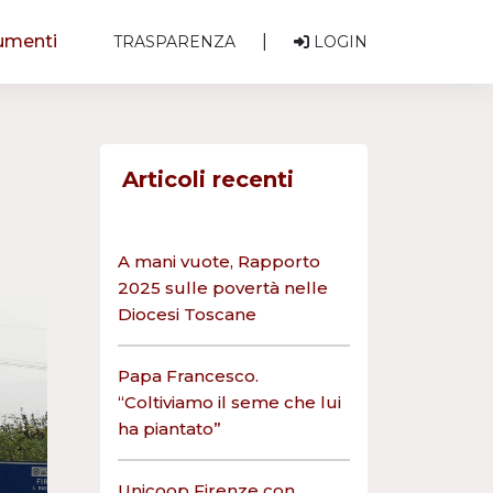
umenti
|
TRASPARENZA
LOGIN
Articoli recenti
A mani vuote, Rapporto
2025 sulle povertà nelle
Diocesi Toscane
Papa Francesco.
“Coltiviamo il seme che lui
ha piantato”
Unicoop Firenze con