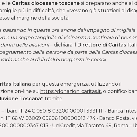
e
e le
Caritas diocesane toscane
si preparano anche al 
glie più in difficoltà, che vivevano già situazioni di disa
esse al margine della società.
 sta passando in queste ore anche dall’impegno di migliaia 
vo e un segno tangibile di vicinanza a centinaia di perso
danni delle alluvioni
– dichiara il
Direttore di Caritas Ital
mpagnamento delle persone da parte delle Caritas dioces
vada anche al di là dell’emergenza in corso
».
ritas Italiana
per questa emergenza, utilizzando il
azione on-line su
https://donazioni.caritas.it
, o bonifico ba
luvione Toscana”
tramite:
ma – Iban: IT 24 C 05018 03200 00001 3331 111 • Banca Intes
ban: IT 66 W 03069 09606 100000012 474 • Banco Posta, vi
200 000000347 013 • UniCredit, via Taranto 49, Roma – I